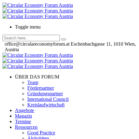
Toggle menu
office@circulareconomyforum.at
Eschenbachgasse 11, 1010 Wien,
Austria
ÜBER DAS FORUM
Team
Förderpartner
Gründungspartner
International Council
Kreislaufwirtschaft
Angebote
Magazin
Termine
Ressourcen
Good Practice
Aktivitäten