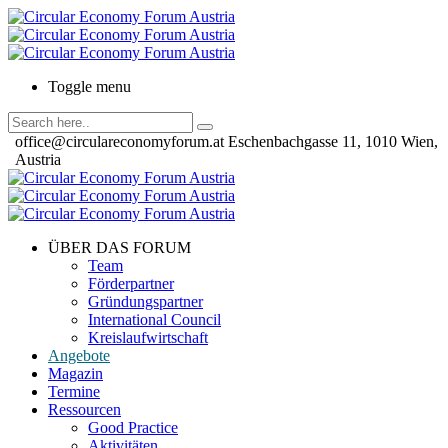
Toggle menu
office@circulareconomyforum.at
Eschenbachgasse 11, 1010 Wien,
Austria
ÜBER DAS FORUM
Team
Förderpartner
Gründungspartner
International Council
Kreislaufwirtschaft
Angebote
Magazin
Termine
Ressourcen
Good Practice
Aktivitäten