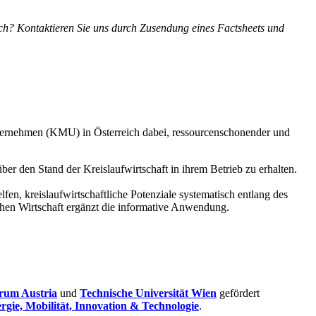
eich? Kontaktieren Sie uns durch Zusendung eines Factsheets und
lere Unternehmen (KMU) in Österreich dabei, ressourcenschonender und
r den Stand der Kreislaufwirtschaft in ihrem Betrieb zu erhalten.
en, kreislaufwirtschaftliche Potenziale systematisch entlang des
chen Wirtschaft ergänzt die informative Anwendung.
rum Austria
und
Technische Universität Wien
gefördert
gie, Mobilität, Innovation & Technologie
.