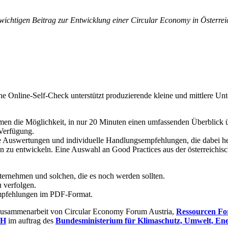
en wichtigen Beitrag zur Entwicklung einer Circular Economy in Österr
 und einfache Online-Self-Check unterstützt produzierende kleine und mitt
n die Möglichkeit, in nur 20 Minuten einen umfassenden Überblick übe
 Verfügung.
e Auswertungen und individuelle Handlungsempfehlungen, die dabei helf
n zu entwickeln. Eine Auswahl an Good Practices aus der österreichis
nternehmen und solchen, die es noch werden sollten.
 verfolgen.
empfehlungen im PDF-Format.
n Zusammenarbeit von Circular Economy Forum Austria,
Ressourcen Fo
bH
im auftrag des
Bundesministerium für Klimaschutz, Umwelt, Ener