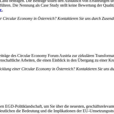
 Land beitragen. Die Beiträge sollen den Austausch von Erfahrungen u
uführen. Die Nennung als Case Study stellt keine Bewertung der Qualit
r
.
er Circular Economy in Österreich? Kontaktieren Sie uns durch Zusendu
eiträge des Circular Economy Forum Austria zur zirkulären Transformati
senschaftliche Arbeiten, die einen Einblick in den Übergang zu einer Kr
wicklung einer Circular Economy in Österreich? Kontaktieren Sie uns d
lnden EGD-Politiklandschaft, um Sie über die neuesten, geschäftsrelev
tlichen die Bedeutung und die Implikationen der EU-Umsetzungsstrate