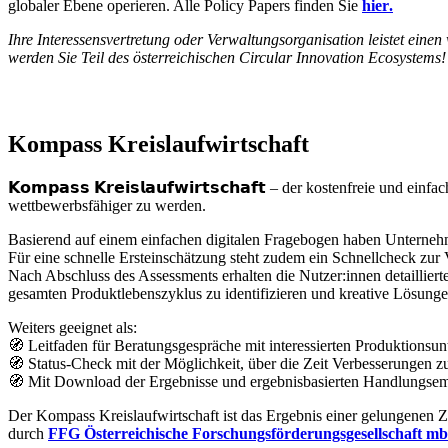
globaler Ebene operieren. Alle Policy Papers finden Sie
hier
.
Ihre Interessensvertretung oder Verwaltungsorganisation leistet ein
werden Sie Teil des österreichischen Circular Innovation Ecosystems!
Kompass Kreislaufwirtschaft
𝗞𝗼𝗺𝗽𝗮𝘀𝘀 𝗞𝗿𝗲𝗶𝘀𝗹𝗮𝘂𝗳𝘄𝗶𝗿𝘁𝘀𝗰𝗵𝗮𝗳𝘁 – der kostenfreie
wettbewerbsfähiger zu werden.
Basierend auf einem einfachen digitalen Fragebogen haben Unternehme
Für eine schnelle Ersteinschätzung steht zudem ein Schnellcheck zur
Nach Abschluss des Assessments erhalten die Nutzer:innen detailliert
gesamten Produktlebenszyklus zu identifizieren und kreative Lösunge
Weiters geeignet als:
🧭 Leitfaden für Beratungsgespräche mit interessierten Produktionsu
🧭 Status-Check mit der Möglichkeit, über die Zeit Verbesserungen zu
🧭 Mit Download der Ergebnisse und ergebnisbasierten Handlungs
Der Kompass Kreislaufwirtschaft ist das Ergebnis einer gelungene
durch
FFG Österreichische Forschungsförderungsgesellschaft m