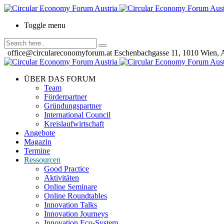
Toggle menu
office@circulareconomyforum.at
Eschenbachgasse 11, 1010 Wien, A
ÜBER DAS FORUM
Team
Förderpartner
Gründungspartner
International Council
Kreislaufwirtschaft
Angebote
Magazin
Termine
Ressourcen
Good Practice
Aktivitäten
Online Seminare
Online Roundtables
Innovation Talks
Innovation Journeys
Innovation Eco-System