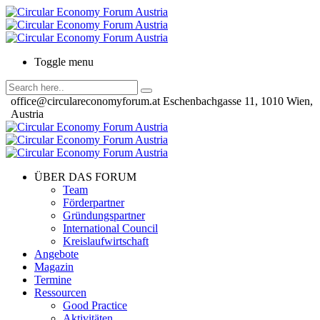
Toggle menu
office@circulareconomyforum.at
Eschenbachgasse 11, 1010 Wien,
Austria
ÜBER DAS FORUM
Team
Förderpartner
Gründungspartner
International Council
Kreislaufwirtschaft
Angebote
Magazin
Termine
Ressourcen
Good Practice
Aktivitäten