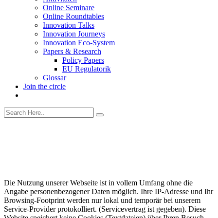
Online Seminare
Online Roundtables
Innovation Talks
Innovation Journeys
Innovation Eco-System
Papers & Research
Policy Papers
EU Regulatorik
Glossar
Join the circle
Die Nutzung unserer Webseite ist in vollem Umfang ohne die
Angabe personenbezogener Daten möglich. Ihre IP-Adresse und Ihr
Browsing-Footprint werden nur lokal und temporär bei unserem
Service-Provider protokolliert. (Servicevertrag ist gegeben). Diese
Website speichert keine Cookies (Textdateien) über Ihren Besuch.