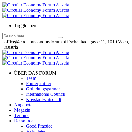
Toggle menu
office@circulareconomyforum.at
Eschenbachgasse 11, 1010 Wien,
Austria
ÜBER DAS FORUM
Team
Förderpartner
Gründungspartner
International Council
Kreislaufwirtschaft
Angebote
Magazin
Termine
Ressourcen
Good Practice
Aktivitäten