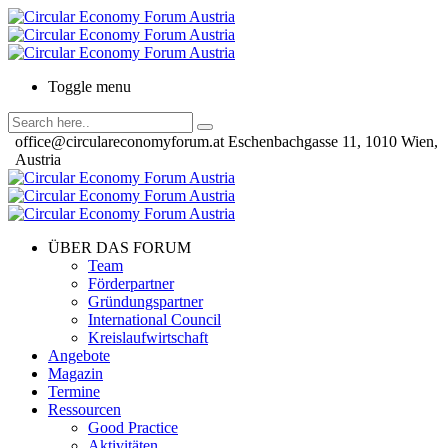
Toggle menu
office@circulareconomyforum.at
Eschenbachgasse 11, 1010 Wien,
Austria
ÜBER DAS FORUM
Team
Förderpartner
Gründungspartner
International Council
Kreislaufwirtschaft
Angebote
Magazin
Termine
Ressourcen
Good Practice
Aktivitäten