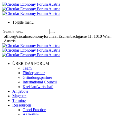
Toggle menu
office@circulareconomyforum.at
Eschenbachgasse 11, 1010 Wien,
Austria
ÜBER DAS FORUM
Team
Förderpartner
Gründungspartner
International Council
Kreislaufwirtschaft
Angebote
Magazin
Termine
Ressourcen
Good Practice
Aktivitäten