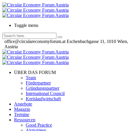
Toggle menu
office@circulareconomyforum.at
Eschenbachgasse 11, 1010 Wien,
Austria
ÜBER DAS FORUM
Team
Förderpartner
Gründungspartner
International Council
Kreislaufwirtschaft
Angebote
Magazin
Termine
Ressourcen
Good Practice
Aktivitäten