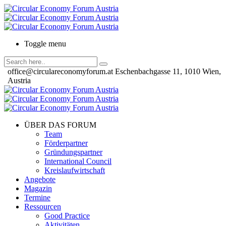
Toggle menu
office@circulareconomyforum.at
Eschenbachgasse 11, 1010 Wien,
Austria
ÜBER DAS FORUM
Team
Förderpartner
Gründungspartner
International Council
Kreislaufwirtschaft
Angebote
Magazin
Termine
Ressourcen
Good Practice
Aktivitäten