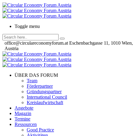
Toggle menu
office@circulareconomyforum.at
Eschenbachgasse 11, 1010 Wien,
Austria
ÜBER DAS FORUM
Team
Förderpartner
Gründungspartner
International Council
Kreislaufwirtschaft
Angebote
Magazin
Termine
Ressourcen
Good Practice
Aktivitäten