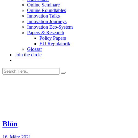
Online Seminare
Online Roundtables
Innovation Talks
Innovation Journeys
Innovation Eco-System
Papers & Research
Policy Papers
EU Regulatorik
Glossar
Join the circle
Blün
16. März 2021