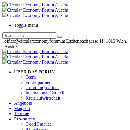
Toggle menu
office@circulareconomyforum.at
Eschenbachgasse 11, 1010 Wien,
Austria
ÜBER DAS FORUM
Team
Förderpartner
Gründungspartner
International Council
Kreislaufwirtschaft
Angebote
Magazin
Termine
Ressourcen
Good Practice
Aktivitäten