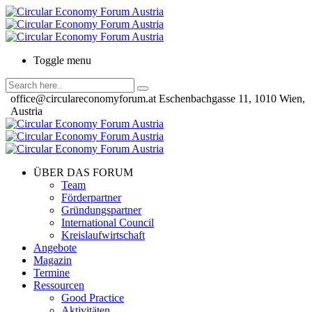
Toggle menu
office@circulareconomyforum.at
Eschenbachgasse 11, 1010 Wien,
Austria
ÜBER DAS FORUM
Team
Förderpartner
Gründungspartner
International Council
Kreislaufwirtschaft
Angebote
Magazin
Termine
Ressourcen
Good Practice
Aktivitäten