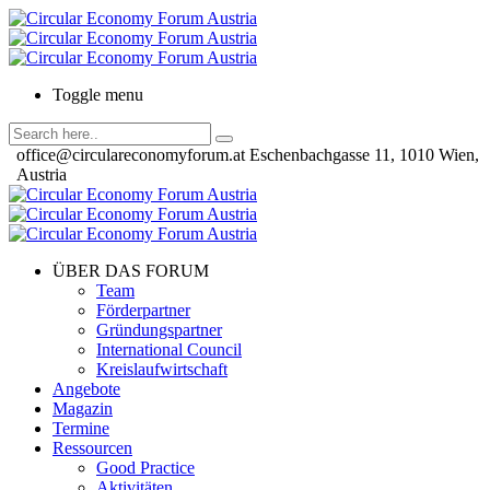
Toggle menu
office@circulareconomyforum.at
Eschenbachgasse 11, 1010 Wien,
Austria
ÜBER DAS FORUM
Team
Förderpartner
Gründungspartner
International Council
Kreislaufwirtschaft
Angebote
Magazin
Termine
Ressourcen
Good Practice
Aktivitäten