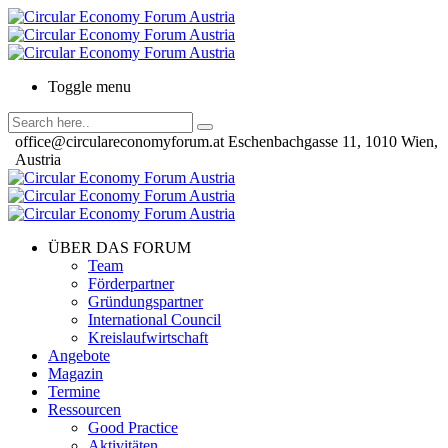
Toggle menu
office@circulareconomyforum.at
Eschenbachgasse 11, 1010 Wien,
Austria
ÜBER DAS FORUM
Team
Förderpartner
Gründungspartner
International Council
Kreislaufwirtschaft
Angebote
Magazin
Termine
Ressourcen
Good Practice
Aktivitäten