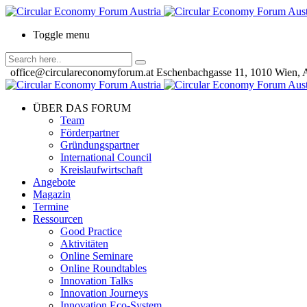
Toggle menu
office@circulareconomyforum.at
Eschenbachgasse 11, 1010 Wien, A
ÜBER DAS FORUM
Team
Förderpartner
Gründungspartner
International Council
Kreislaufwirtschaft
Angebote
Magazin
Termine
Ressourcen
Good Practice
Aktivitäten
Online Seminare
Online Roundtables
Innovation Talks
Innovation Journeys
Innovation Eco-System