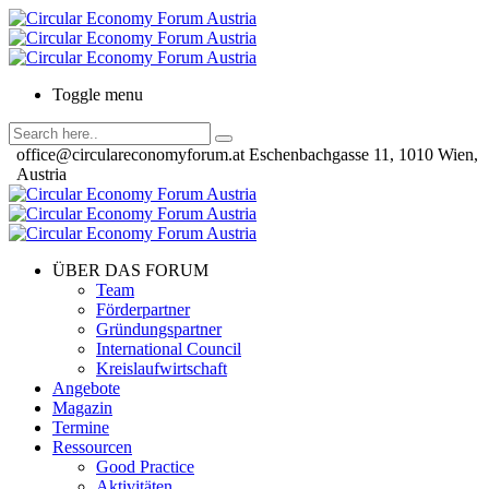
Toggle menu
office@circulareconomyforum.at
Eschenbachgasse 11, 1010 Wien,
Austria
ÜBER DAS FORUM
Team
Förderpartner
Gründungspartner
International Council
Kreislaufwirtschaft
Angebote
Magazin
Termine
Ressourcen
Good Practice
Aktivitäten