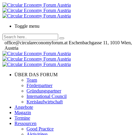
Toggle menu
office@circulareconomyforum.at
Eschenbachgasse 11, 1010 Wien,
Austria
ÜBER DAS FORUM
Team
Förderpartner
Gründungspartner
International Council
Kreislaufwirtschaft
Angebote
Magazin
Termine
Ressourcen
Good Practice
Aktivitäten