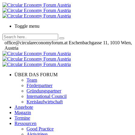
Toggle menu
office@circulareconomyforum.at
Eschenbachgasse 11, 1010 Wien,
Austria
ÜBER DAS FORUM
Team
Förderpartner
Gründungspartner
International Council
Kreislaufwirtschaft
Angebote
Magazin
Termine
Ressourcen
Good Practice
Aktivitäten