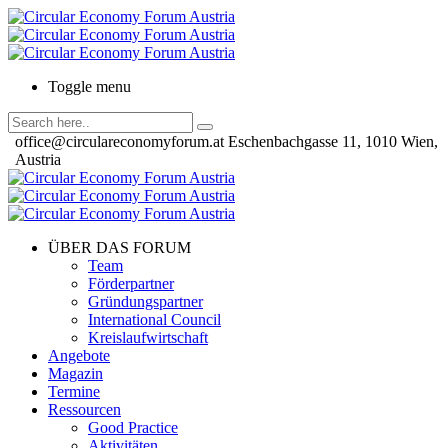
Toggle menu
office@circulareconomyforum.at
Eschenbachgasse 11, 1010 Wien,
Austria
ÜBER DAS FORUM
Team
Förderpartner
Gründungspartner
International Council
Kreislaufwirtschaft
Angebote
Magazin
Termine
Ressourcen
Good Practice
Aktivitäten