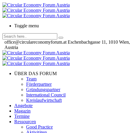
Toggle menu
office@circulareconomyforum.at
Eschenbachgasse 11, 1010 Wien,
Austria
ÜBER DAS FORUM
Team
Förderpartner
Gründungspartner
International Council
Kreislaufwirtschaft
Angebote
Magazin
Termine
Ressourcen
Good Practice
Aktivitäten