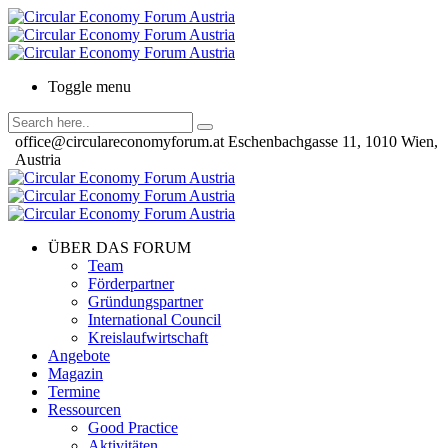
Toggle menu
office@circulareconomyforum.at
Eschenbachgasse 11, 1010 Wien,
Austria
ÜBER DAS FORUM
Team
Förderpartner
Gründungspartner
International Council
Kreislaufwirtschaft
Angebote
Magazin
Termine
Ressourcen
Good Practice
Aktivitäten