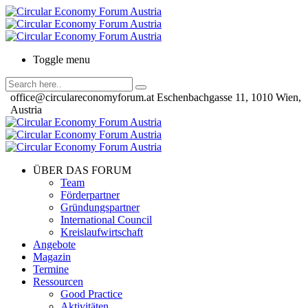
Toggle menu
office@circulareconomyforum.at
Eschenbachgasse 11, 1010 Wien,
Austria
ÜBER DAS FORUM
Team
Förderpartner
Gründungspartner
International Council
Kreislaufwirtschaft
Angebote
Magazin
Termine
Ressourcen
Good Practice
Aktivitäten