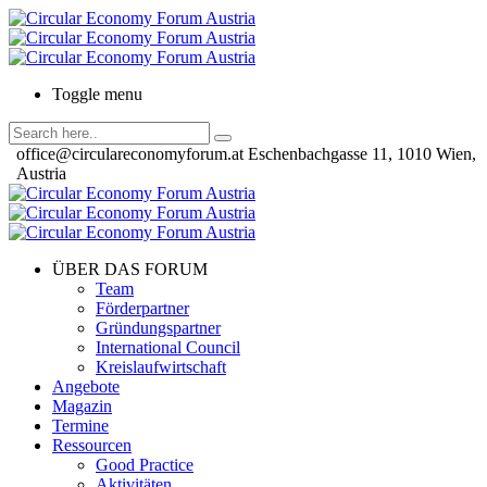
Toggle menu
office@circulareconomyforum.at
Eschenbachgasse 11, 1010 Wien,
Austria
ÜBER DAS FORUM
Team
Förderpartner
Gründungspartner
International Council
Kreislaufwirtschaft
Angebote
Magazin
Termine
Ressourcen
Good Practice
Aktivitäten