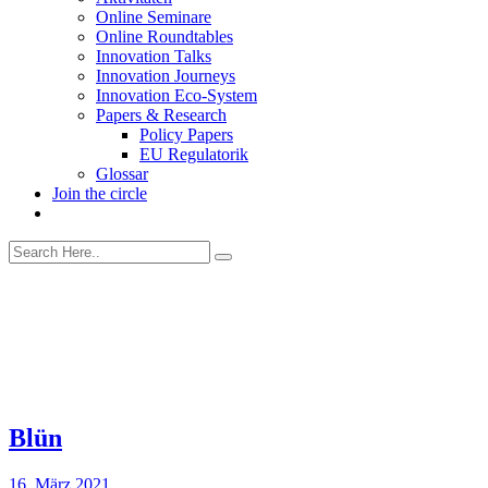
Online Seminare
Online Roundtables
Innovation Talks
Innovation Journeys
Innovation Eco-System
Papers & Research
Policy Papers
EU Regulatorik
Glossar
Join the circle
Blün
16. März 2021