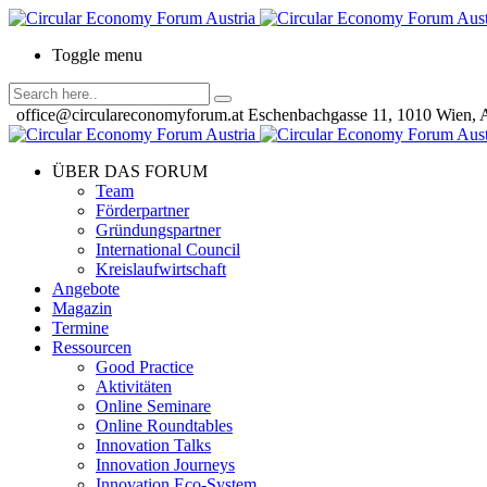
Toggle menu
office@circulareconomyforum.at
Eschenbachgasse 11, 1010 Wien, A
ÜBER DAS FORUM
Team
Förderpartner
Gründungspartner
International Council
Kreislaufwirtschaft
Angebote
Magazin
Termine
Ressourcen
Good Practice
Aktivitäten
Online Seminare
Online Roundtables
Innovation Talks
Innovation Journeys
Innovation Eco-System