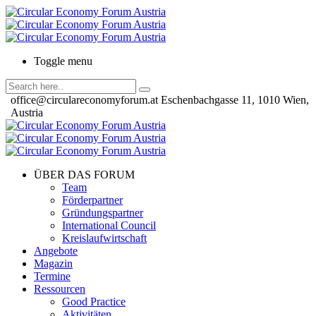
Toggle menu
office@circulareconomyforum.at
Eschenbachgasse 11, 1010 Wien,
Austria
ÜBER DAS FORUM
Team
Förderpartner
Gründungspartner
International Council
Kreislaufwirtschaft
Angebote
Magazin
Termine
Ressourcen
Good Practice
Aktivitäten