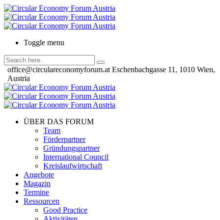
Toggle menu
office@circulareconomyforum.at
Eschenbachgasse 11, 1010 Wien,
Austria
ÜBER DAS FORUM
Team
Förderpartner
Gründungspartner
International Council
Kreislaufwirtschaft
Angebote
Magazin
Termine
Ressourcen
Good Practice
Aktivitäten