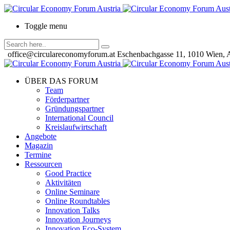
Toggle menu
office@circulareconomyforum.at
Eschenbachgasse 11, 1010 Wien, A
ÜBER DAS FORUM
Team
Förderpartner
Gründungspartner
International Council
Kreislaufwirtschaft
Angebote
Magazin
Termine
Ressourcen
Good Practice
Aktivitäten
Online Seminare
Online Roundtables
Innovation Talks
Innovation Journeys
Innovation Eco-System