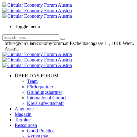
Toggle menu
office@circulareconomyforum.at
Eschenbachgasse 11, 1010 Wien,
Austria
ÜBER DAS FORUM
Team
Förderpartner
Gründungspartner
International Council
Kreislaufwirtschaft
Angebote
Magazin
Termine
Ressourcen
Good Practice
Aktivitäten