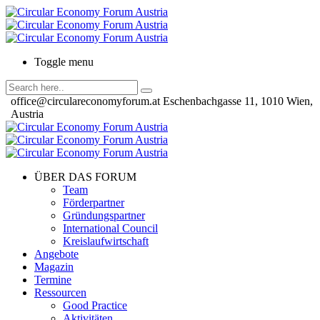
Toggle menu
office@circulareconomyforum.at
Eschenbachgasse 11, 1010 Wien,
Austria
ÜBER DAS FORUM
Team
Förderpartner
Gründungspartner
International Council
Kreislaufwirtschaft
Angebote
Magazin
Termine
Ressourcen
Good Practice
Aktivitäten