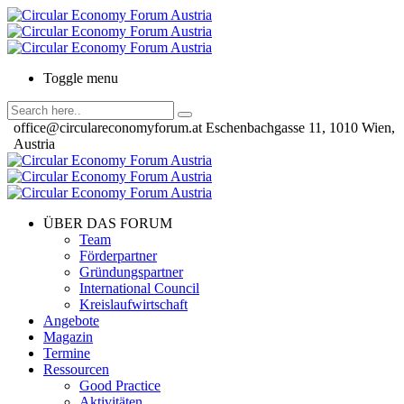
Toggle menu
office@circulareconomyforum.at
Eschenbachgasse 11, 1010 Wien,
Austria
ÜBER DAS FORUM
Team
Förderpartner
Gründungspartner
International Council
Kreislaufwirtschaft
Angebote
Magazin
Termine
Ressourcen
Good Practice
Aktivitäten