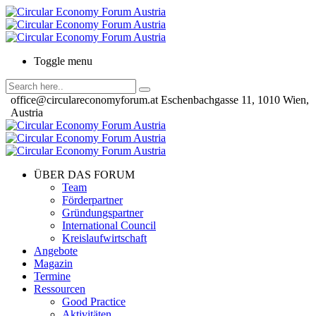
Toggle menu
office@circulareconomyforum.at
Eschenbachgasse 11, 1010 Wien,
Austria
ÜBER DAS FORUM
Team
Förderpartner
Gründungspartner
International Council
Kreislaufwirtschaft
Angebote
Magazin
Termine
Ressourcen
Good Practice
Aktivitäten