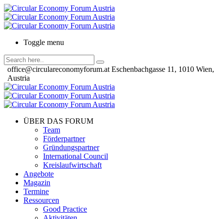
Toggle menu
office@circulareconomyforum.at
Eschenbachgasse 11, 1010 Wien,
Austria
ÜBER DAS FORUM
Team
Förderpartner
Gründungspartner
International Council
Kreislaufwirtschaft
Angebote
Magazin
Termine
Ressourcen
Good Practice
Aktivitäten