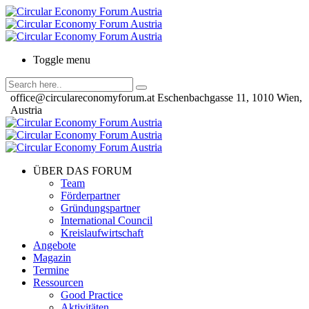
Toggle menu
office@circulareconomyforum.at
Eschenbachgasse 11, 1010 Wien,
Austria
ÜBER DAS FORUM
Team
Förderpartner
Gründungspartner
International Council
Kreislaufwirtschaft
Angebote
Magazin
Termine
Ressourcen
Good Practice
Aktivitäten