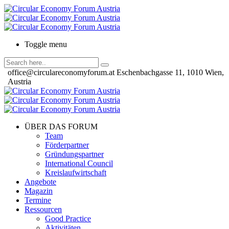
Toggle menu
office@circulareconomyforum.at
Eschenbachgasse 11, 1010 Wien,
Austria
ÜBER DAS FORUM
Team
Förderpartner
Gründungspartner
International Council
Kreislaufwirtschaft
Angebote
Magazin
Termine
Ressourcen
Good Practice
Aktivitäten