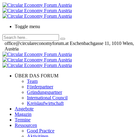
Toggle menu
office@circulareconomyforum.at
Eschenbachgasse 11, 1010 Wien,
Austria
ÜBER DAS FORUM
Team
Förderpartner
Gründungspartner
International Council
Kreislaufwirtschaft
Angebote
Magazin
Termine
Ressourcen
Good Practice
Aktivitäten