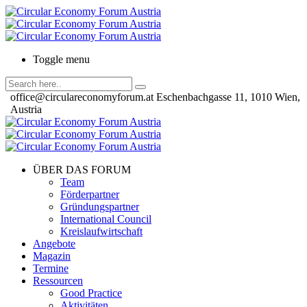
Toggle menu
office@circulareconomyforum.at
Eschenbachgasse 11, 1010 Wien,
Austria
ÜBER DAS FORUM
Team
Förderpartner
Gründungspartner
International Council
Kreislaufwirtschaft
Angebote
Magazin
Termine
Ressourcen
Good Practice
Aktivitäten