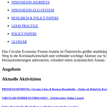
INNOVATION JOURNEYS
INNOVATION ECO-SYSTEM
RESEARCH & POLICY PAPERS
GOOD PRACTICE
POLICY PAPERS
GLOSSAR
Das Circular Economy Forum Austria ist Österreichs größte unabhäng
Weg in die Kreislaufwirtschaft und verbindet wichtige Akteure zur S
Herausforderungen adressieren, erfordert einen systemischen Ansatz.
Angebote
Aktuelle Aktivitäten
PRESSEAUSSENDUNG: Circular Cities & Regions Roundtable – Städte als Hebel für Kreis
CIRCULAR INSIDER AUSTRIA 4|2025 – Erfolgreicher Online Launch
Online Roundtable: Beschaffung nachhaltig und zirkulär gestalten