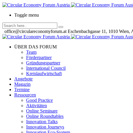
Toggle menu
office@circulareconomyforum.at
Eschenbachgasse 11, 1010 Wien, A
ÜBER DAS FORUM
Team
Förderpartner
Gründungspartner
International Council
Kreislaufwirtschaft
Angebote
Magazin
Termine
Ressourcen
Good Practice
Aktivitäten
Online Seminare
Online Roundtables
Innovation Talks
Innovation Journeys
Innovation Eco-System