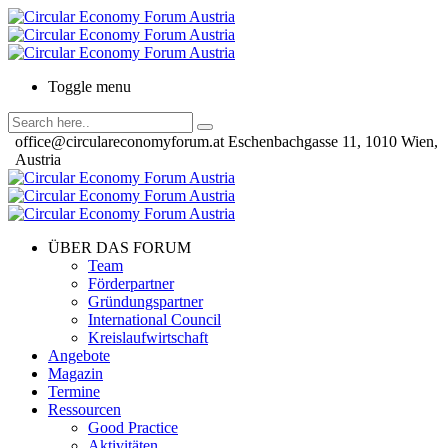
Toggle menu
office@circulareconomyforum.at
Eschenbachgasse 11, 1010 Wien,
Austria
ÜBER DAS FORUM
Team
Förderpartner
Gründungspartner
International Council
Kreislaufwirtschaft
Angebote
Magazin
Termine
Ressourcen
Good Practice
Aktivitäten