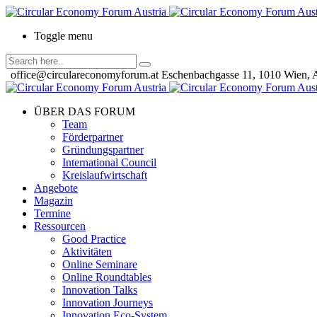
Toggle menu
office@circulareconomyforum.at
Eschenbachgasse 11, 1010 Wien, A
ÜBER DAS FORUM
Team
Förderpartner
Gründungspartner
International Council
Kreislaufwirtschaft
Angebote
Magazin
Termine
Ressourcen
Good Practice
Aktivitäten
Online Seminare
Online Roundtables
Innovation Talks
Innovation Journeys
Innovation Eco-System