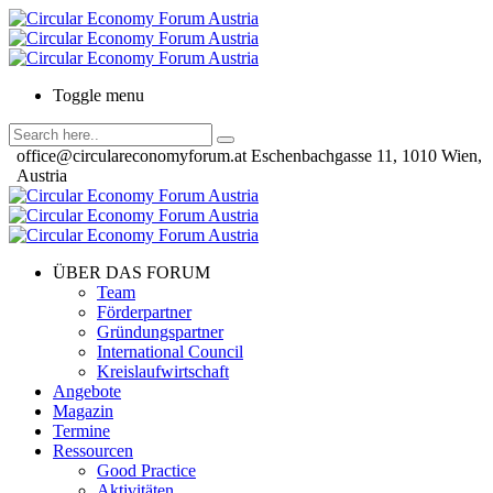
Toggle menu
office@circulareconomyforum.at
Eschenbachgasse 11, 1010 Wien,
Austria
ÜBER DAS FORUM
Team
Förderpartner
Gründungspartner
International Council
Kreislaufwirtschaft
Angebote
Magazin
Termine
Ressourcen
Good Practice
Aktivitäten