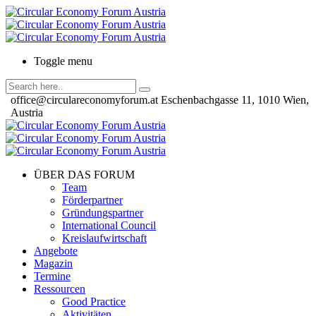
Toggle menu
office@circulareconomyforum.at
Eschenbachgasse 11, 1010 Wien,
Austria
ÜBER DAS FORUM
Team
Förderpartner
Gründungspartner
International Council
Kreislaufwirtschaft
Angebote
Magazin
Termine
Ressourcen
Good Practice
Aktivitäten