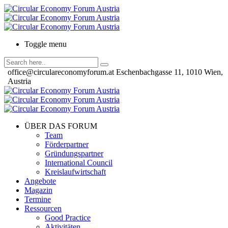
Toggle menu
office@circulareconomyforum.at
Eschenbachgasse 11, 1010 Wien,
Austria
ÜBER DAS FORUM
Team
Förderpartner
Gründungspartner
International Council
Kreislaufwirtschaft
Angebote
Magazin
Termine
Ressourcen
Good Practice
Aktivitäten