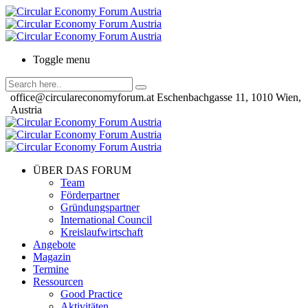
Toggle menu
office@circulareconomyforum.at
Eschenbachgasse 11, 1010 Wien,
Austria
ÜBER DAS FORUM
Team
Förderpartner
Gründungspartner
International Council
Kreislaufwirtschaft
Angebote
Magazin
Termine
Ressourcen
Good Practice
Aktivitäten