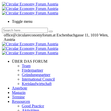
Toggle menu
office@circulareconomyforum.at
Eschenbachgasse 11, 1010 Wien,
Austria
ÜBER DAS FORUM
Team
Förderpartner
Gründungspartner
International Council
Kreislaufwirtschaft
Angebote
Magazin
Termine
Ressourcen
Good Practice
Aktivitäten