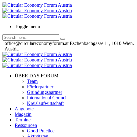
Toggle menu
office@circulareconomyforum.at
Eschenbachgasse 11, 1010 Wien,
Austria
ÜBER DAS FORUM
Team
Förderpartner
Gründungspartner
International Council
Kreislaufwirtschaft
Angebote
Magazin
Termine
Ressourcen
Good Practice
Aktivitäten