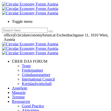
Toggle menu
office@circulareconomyforum.at
Eschenbachgasse 11, 1010 Wien,
Austria
ÜBER DAS FORUM
Team
Förderpartner
Gründungspartner
International Council
Kreislaufwirtschaft
Angebote
Magazin
Termine
Ressourcen
Good Practice
Aktivitäten