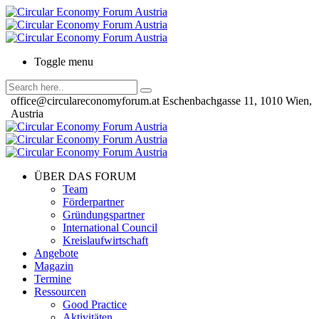
Toggle menu
office@circulareconomyforum.at
Eschenbachgasse 11, 1010 Wien,
Austria
ÜBER DAS FORUM
Team
Förderpartner
Gründungspartner
International Council
Kreislaufwirtschaft
Angebote
Magazin
Termine
Ressourcen
Good Practice
Aktivitäten