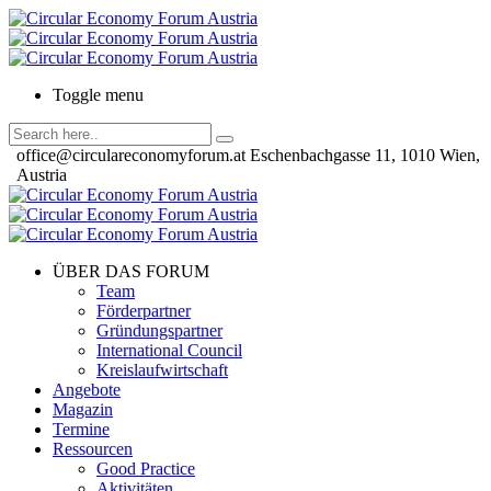
Toggle menu
office@circulareconomyforum.at
Eschenbachgasse 11, 1010 Wien,
Austria
ÜBER DAS FORUM
Team
Förderpartner
Gründungspartner
International Council
Kreislaufwirtschaft
Angebote
Magazin
Termine
Ressourcen
Good Practice
Aktivitäten