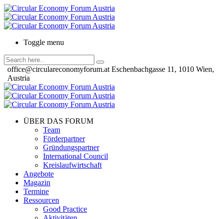
Toggle menu
office@circulareconomyforum.at
Eschenbachgasse 11, 1010 Wien,
Austria
ÜBER DAS FORUM
Team
Förderpartner
Gründungspartner
International Council
Kreislaufwirtschaft
Angebote
Magazin
Termine
Ressourcen
Good Practice
Aktivitäten