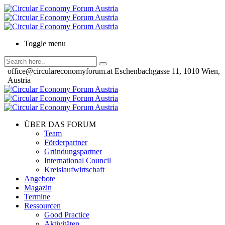
Toggle menu
office@circulareconomyforum.at
Eschenbachgasse 11, 1010 Wien,
Austria
ÜBER DAS FORUM
Team
Förderpartner
Gründungspartner
International Council
Kreislaufwirtschaft
Angebote
Magazin
Termine
Ressourcen
Good Practice
Aktivitäten